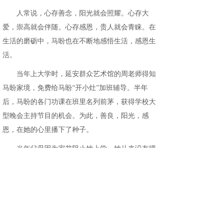
人常说，心存善念，阳光就会照耀。心存大
爱，崇高就会伴随。心存感恩，贵人就会青睐。在
生活的磨砺中，马盼也在不断地感悟生活，感恩生
活。
当年上大学时，延安群众艺术馆的周老师得知
马盼家境，免费给马盼“开小灶”加班辅导。半年
后，马盼的各门功课在班里名列前茅，获得学校大
型晚会主持节目的机会。为此，善良，阳光，感
恩，在她的心里播下了种子。
当年父母因为家贫阻止她上学，她从来没有埋
怨过父母，反过来认为，谁不爱自己的儿女，不想
让孩子有出息。因为生活的困顿，他们才痛苦地做
出这种选择。因此，她从内心体谅父母的艰难。上
学期间，回到家，做家务，干农活，从不闲着。学
校的苦累从不告诉父母。在学校期间，自己本身已