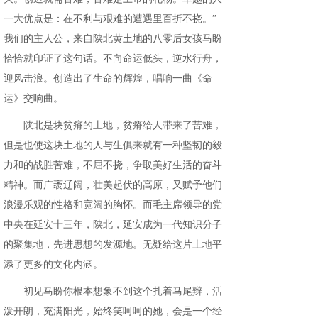
一大优点是：在不利与艰难的遭遇里百折不挠。”
我们的主人公，来自陕北黄土地的八零后女孩马盼
恰恰就印证了这句话。不向命运低头，逆水行舟，
迎风击浪。创造出了生命的辉煌，唱响一曲《命
运》交响曲。
陕北是块贫瘠的土地，贫瘠给人带来了苦难，
但是也使这块土地的人与生俱来就有一种坚韧的毅
力和的战胜苦难，不屈不挠，争取美好生活的奋斗
精神。而广袤辽阔，壮美起伏的高原，又赋予他们
浪漫乐观的性格和宽阔的胸怀。而毛主席领导的党
中央在延安十三年，陕北，延安成为一代知识分子
的聚集地，先进思想的发源地。无疑给这片土地平
添了更多的文化内涵。
初见马盼你根本想象不到这个扎着马尾辫，活
泼开朗，充满阳光，始终笑呵呵的她，会是一个经