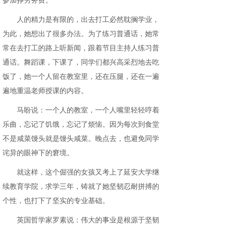
参加挣劳务费。
人的精力是有限的，出去打工必然耽搁学业，
为此，她想出了很多办法。为了练习普通话，她常
常在去打工的路上听新闻，跟着节目主持人练习普
通话。舞蹈课，下课了，同学们都兴高采烈地去吃
饭了，她一个人留在教室里，还在压腿，还在一遍
遍地重温老师授课的内容。
马盼说：一个人的教室，一个人嘴里轻轻哼着
乐曲，忘记了饥饿，忘记了烦恼。因为每次到食堂
不是咸菜馒头就是馒头咸菜。晚点去，也避免同学
诧异的眼神下的窘境。
就这样，这个倔强的女孩又考上了延安大学继
续教育学院，求学三年，铸就了她坚韧忍耐拼搏的
个性，也打下了坚实的专业基础。
英国哲学家罗素说：伟大的事业是根源于坚韧