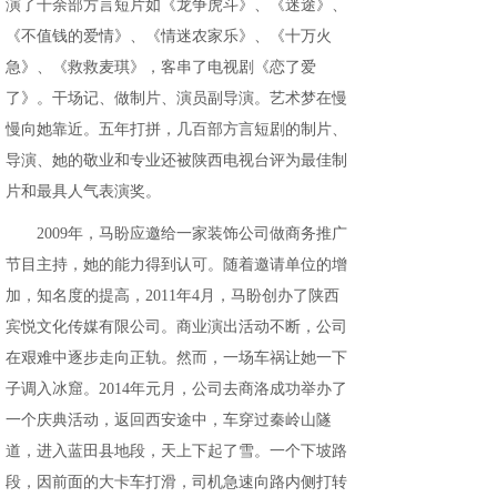
演了千余部方言短片如《龙争虎斗》、《迷途》、
《不值钱的爱情》、《情迷农家乐》、《十万火
急》、《救救麦琪》，客串了电视剧《恋了爱
了》。干场记、做制片、演员副导演。艺术梦在慢
慢向她靠近。五年打拼，几百部方言短剧的制片、
导演、她的敬业和专业还被陕西电视台评为最佳制
片和最具人气表演奖。
2009年，马盼应邀给一家装饰公司做商务推广
节目主持，她的能力得到认可。随着邀请单位的增
加，知名度的提高，2011年4月，马盼创办了陕西
宾悦文化传媒有限公司。商业演出活动不断，公司
在艰难中逐步走向正轨。然而，一场车祸让她一下
子调入冰窟。2014年元月，公司去商洛成功举办了
一个庆典活动，返回西安途中，车穿过秦岭山隧
道，进入蓝田县地段，天上下起了雪。一个下坡路
段，因前面的大卡车打滑，司机急速向路内侧打转