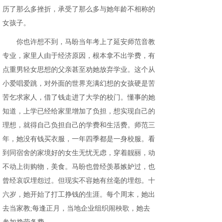
历了那么多挫折，承受了那么多与她年龄不相称的
女孩子。
你也许想不到，马盼当年考上了延安师范音教
专业，家里人由于经济原因，根本拿不出学费，有
点重男轻女思想的父亲甚至劝她放弃学业。这个从
小爱唱爱跳，对外面的世界充满幻想的女孩硬是苦
苦乞求家人，借了钱走进了大学的校门。懂事的她
知道，上学已经给家里增加了负担，想实现自己的
理想，就得自己负担自己的学费和生活费。师范三
年，她没有钱买衣服，一年四季都是一身校服。看
到同宿舍的家境好的女生无忧无虑，穿着靓丽，动
不动上街购物，美食。马盼也曾经羡慕嫉妒过，也
曾经哀叹埋怨过。但现实不容她有丝毫的埋怨。十
六岁，她开始了打工挣钱的生涯。每个周末，她出
去当家教;每逢正月，当地企业组织闹秧歌，她去