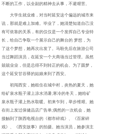
不断的工作，以全副的精神去从事，不避艰苦。
大学生就业难，对当时延安这个偏远的城市来
说，那就是难上加难。毕业了，她清楚知道自己没
有可依靠的关系，有的仅仅是一个发挥自己专业特
长，给自己争取一个展示自己的舞台的 梦想，为
了这个梦想，她再次出发了。马盼先后在旅游公司
当过舞蹈演员，在延安一个大商场当过管理。虽然
兢兢业业，但是总得不到转正的机会。为了圆梦，
这个延安甘谷驿的姑娘来到了西安。
初闯西安，她租住在城中村，炎热的夏天，她
给矿泉水瓶子灌上凉水消暑;寒冷的冬天，她给矿
泉水瓶子灌上热水取暖。初来乍到，举步维艰。她
在街上发过保健品店广告单;偶然的一次机会，她
接触到了陕西电视台的《都市碎戏》、《百家碎
戏》、《西安故事》的拍摄。她当演员，她参演主