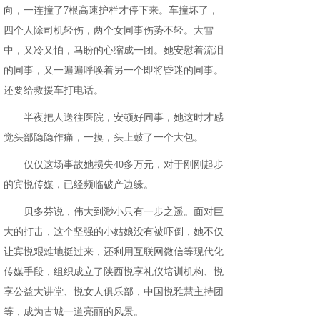
向，一连撞了7根高速护栏才停下来。车撞坏了，
四个人除司机轻伤，两个女同事伤势不轻。大雪
中，又冷又怕，马盼的心缩成一团。她安慰着流泪
的同事，又一遍遍呼唤着另一个即将昏迷的同事。
还要给救援车打电话。
半夜把人送往医院，安顿好同事，她这时才感
觉头部隐隐作痛，一摸，头上鼓了一个大包。
仅仅这场事故她损失40多万元，对于刚刚起步
的宾悦传媒，已经频临破产边缘。
贝多芬说，伟大到渺小只有一步之遥。面对巨
大的打击，这个坚强的小姑娘没有被吓倒，她不仅
让宾悦艰难地挺过来，还利用互联网微信等现代化
传媒手段，组织成立了陕西悦享礼仪培训机构、悦
享公益大讲堂、悦女人俱乐部，中国悦雅慧主持团
等，成为古城一道亮丽的风景。